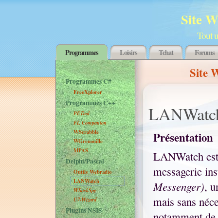
Site 
Tout 
Programmes
Loisirs
Tchat
Forums
Site 
Programmes C#
FreeXplorer
Programmes C++
LANWatch
PETool
FL Companion
WScrabble
Présentation
WGrenouille
MPAS
LANWatch est u
Delphi/Pascal
messagerie in
Outils Webradio
LANWatch
Messenger)
, 
WSockSpy
mais sans néce
U7-Wizard
Plugins NSIS
notamment de l'