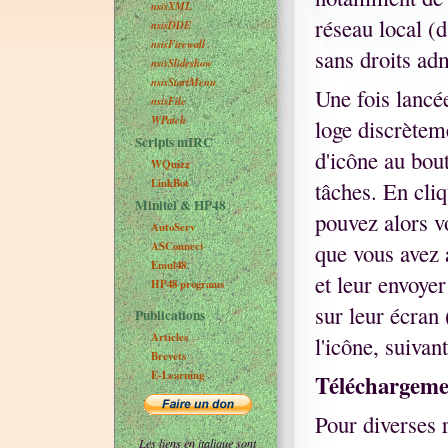
nsisXML
réseau local (
nsisDDE
nsisFirewall
sans droits adm
nsisSlideshow
nsisStartMenu
Une fois lancée
nsisFile
WPatch
loge discrètem
Scripts mIRC
d'icône au bout
WQuizz
LinkBot
tâches. En cli
Minitel & HP48
pouvez alors v
AutoServ
ASConnect
que vous avez a
Emul48
et leur envoye
HP48 programs
sur leur écran
Publications
Articles
l'icône, suivan
Brevets
E-Learning
Téléchargeme
Pour diverses 
Les liens en italique sont